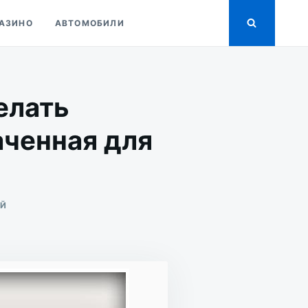
АЗИНО
АВТОМОБИЛИ
елать
аченная для
ДЛЯ
ИЙ
WATCHOS
—
ЧТО
ПОЗВОЛЯЕТ
ДЕЛАТЬ
ОПЕРАЦИОННАЯ
СИСТЕМА,
ПРЕДНАЗНАЧЕННАЯ