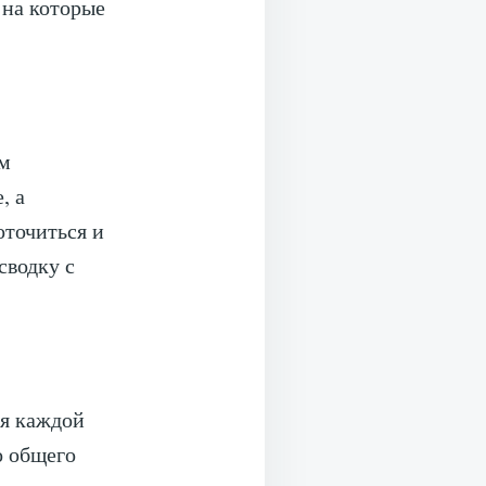
 на которые
ем
, а
точиться и
сводку с
мя каждой
о общего