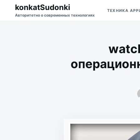
Перейти
Искать:
konkatSudonki
ТЕХНИКА APP
к
Авторитетно о современных технологиях
содержимому
watc
операционн