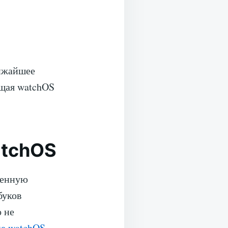
лижайшее
ущая watchOS
atchOS
твенную
буков
о не
ме watchOS
.