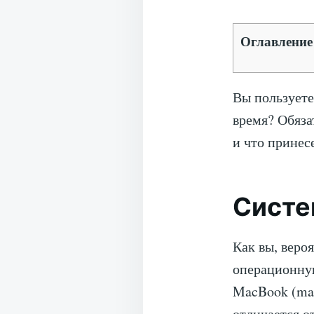
Оглавление
Вы пользуете
время? Обяза
и что принес
Систе
Как вы, веро
операционную
MacBook (mac
отличается о