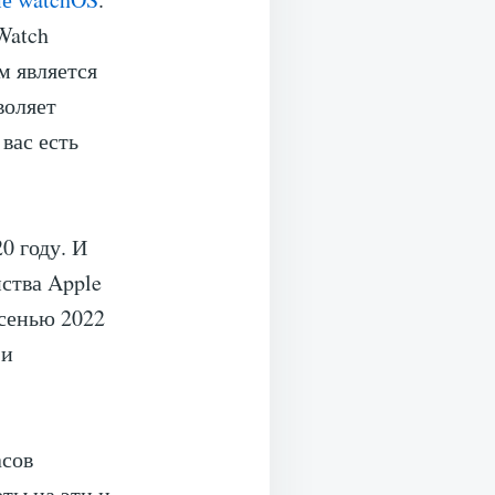
Watch
м является
воляет
вас есть
0 году. И
ства Apple
осенью 2022
 и
асов
ты на эти и