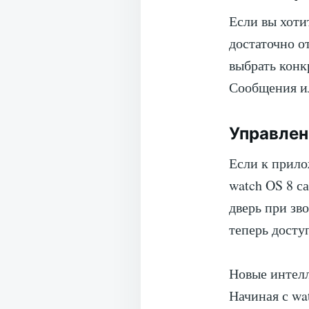
Если вы хоти
достаточно о
выбрать конк
Сообщения и
Управле
Если к прил
watch OS 8 с
дверь при зв
теперь досту
Новые интелл
Начиная с wa