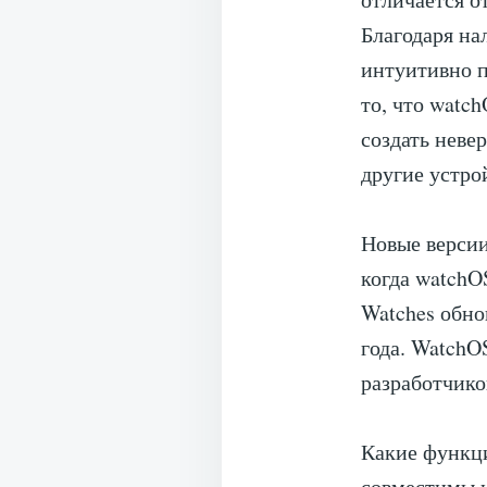
Благодаря на
интуитивно 
то, что watc
создать неве
другие устро
Новые версии
когда watchO
Watches обно
года. WatchO
разработчико
Какие функци
совместимы и