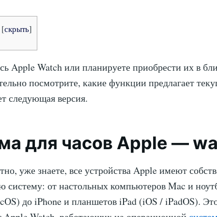
[
скрыть
]
сь Apple Watch или планируете приобрести их в б
тельно посмотрите, какие функции предлагает тек
ет следующая версия.
ма для часов Apple — w
ятно, уже знаете, все устройства Apple имеют собс
 систему: от настольных компьютеров Mac и ноут
OS) до iPhone и планшетов iPad (iOS / iPadOS). Эт
т Apple Watch, работающих на операционной
систе