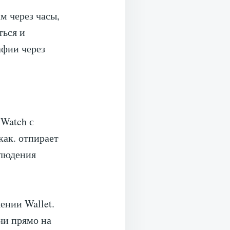
м через часы,
ться и
афии через
Watch с
как. отпирает
блюдения
ении Wallet.
чи прямо на