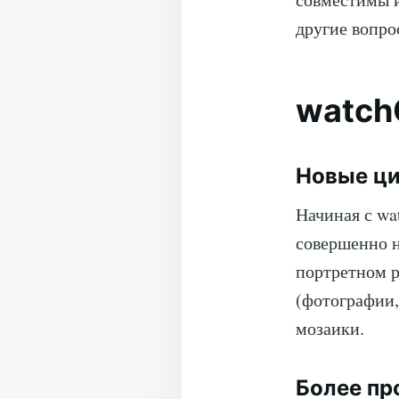
другие вопро
watch
Новые ци
Начиная с wa
совершенно н
портретном р
(фотографии,
мозаики.
Более пр