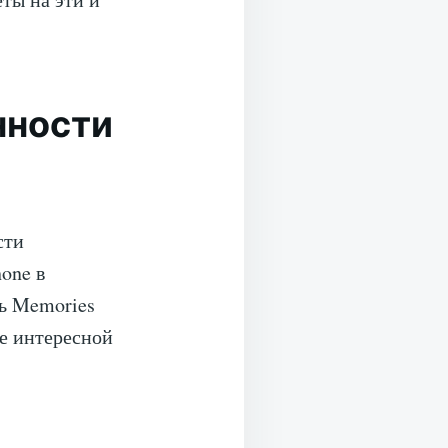
нности
сти
one в
ть Memories
де интересной