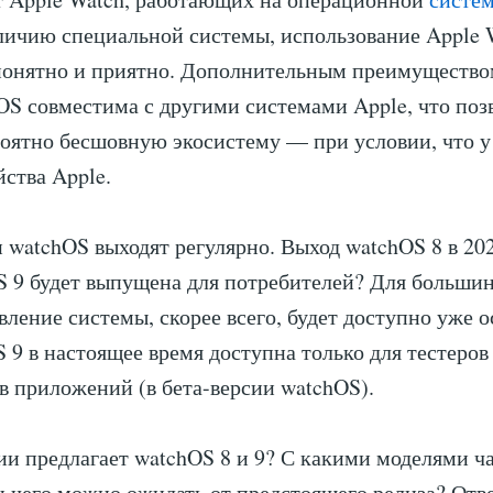
личию специальной системы, использование Apple 
понятно и приятно. Дополнительным преимущество
hOS совместима с другими системами Apple, что поз
роятно бесшовную экосистему — при условии, что у 
йства Apple.
 watchOS выходят регулярно. Выход watchOS 8 в 202
S 9 будет выпущена для потребителей? Для большин
вление системы, скорее всего, будет доступно уже 
S 9 в настоящее время доступна только для тестеров
в приложений (в бета-версии watchOS).
и предлагает watchOS 8 и 9? С какими моделями ч
 чего можно ожидать от предстоящего релиза? Отве