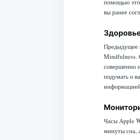
помощью этой
вы ранее сог
Здоровье
Предыдущее 
Mindfulness.
совершенно 
подумать о в
информацией 
Монитори
Часы Apple W
минуты сна, 