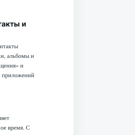
такты и
онтакты
ни, альбомы и
щения» и
х приложений
ляет
ое время. С