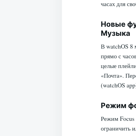
часах для св
Новые фу
Музыка
В watchOS 8 
прямо с часо
целые плейл
«Почта». Пе
(watchOS app
Режим ф
Режим Focus 
ограничить и