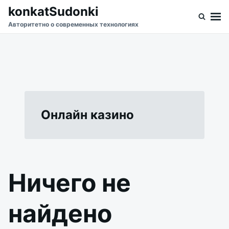
Перейти
Искать:
konkatSudonki
к
Авторитетно о современных технологиях
содержимому
Онлайн казино
Ничего не
найдено