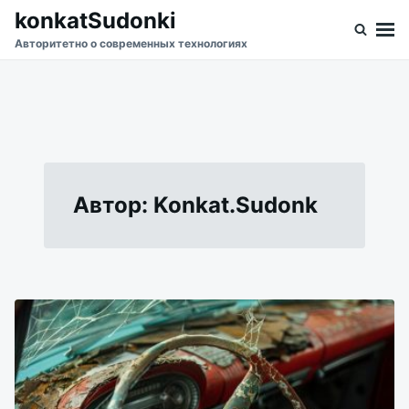
Перейти
Искать:
konkatSudonki
к
Авторитетно о современных технологиях
содержимому
Автор:
Konkat.Sudonk