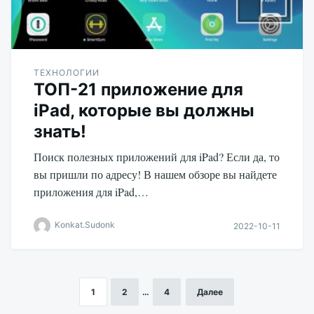
ТЕХНОЛОГИИ
ТОП-21 приложение для
iPad, которые вы должны
знать!
Поиск полезных приложений для iPad? Если да, то
вы пришли по адресу! В нашем обзоре вы найдете
приложения для iPad,…
Konkat.Sudonk
2022-10-11
1
2
…
4
Далее
Навигация