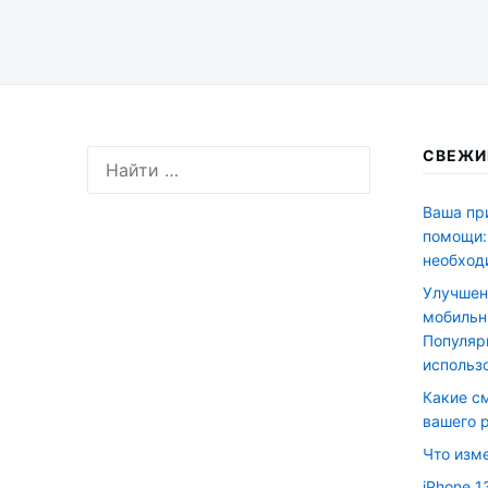
СВЕЖИ
Искать:
Ваша пр
помощи:
необход
Улучшен
мобильн
Популяр
использ
Какие с
вашего 
Что изме
iPhone 1