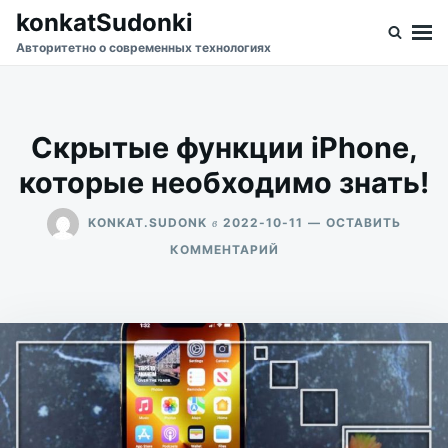
Перейти
Искать:
konkatSudonki
к
Авторитетно о современных технологиях
содержимому
Скрытые функции iPhone,
которые необходимо знать!
в
KONKAT.SUDONK
2022-10-11
ОСТАВИТЬ
ДЛЯ
КОММЕНТАРИЙ
СКРЫТЫЕ
ФУНКЦИИ
IPHONE,
КОТОРЫЕ
НЕОБХОДИМО
ЗНАТЬ!