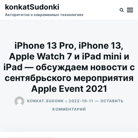
Перейти
Искать:
konkatSudonki
к
Авторитетно о современных технологиях
содержимому
iPhone 13 Pro, iPhone 13,
Apple Watch 7 и iPad mini и
iPad — обсуждаем новости с
сентябрьского мероприятия
Apple Event 2021
в
KONKAT.SUDONK
2022-10-11
ОСТАВИТЬ
ДЛЯ
КОММЕНТАРИЙ
IPHONE
13
PRO,
IPHONE