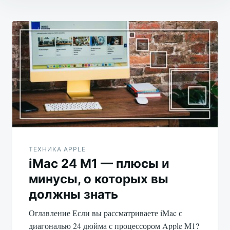
Навигация
по
записям
ТЕХНИКА APPLE
iMac 24 M1 — плюсы и
минусы, о которых вы
должны знать
Оглавление Если вы рассматриваете iMac с
диагональю 24 дюйма с процессором Apple M1?