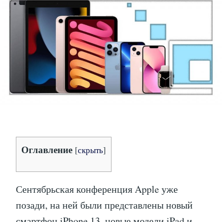
13,
APPLE
WATCH
7
И
IPAD
MINI
И
IPAD
—
ОБСУЖДАЕМ
НОВОСТИ
С
СЕНТЯБРЬСКОГО
МЕРОПРИЯТИЯ
APPLE
Оглавление
[
скрыть
]
EVENT
2021
Сентябрьская конференция Apple уже
позади, на ней были представлены новый
смартфон iPhone 13, новые модели iPad и