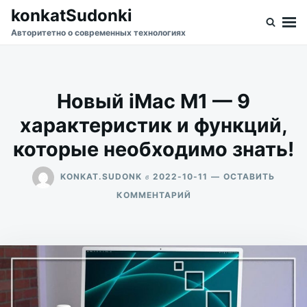
Перейти
Искать:
konkatSudonki
к
Авторитетно о современных технологиях
содержимому
Новый iMac M1 — 9
характеристик и функций,
которые необходимо знать!
в
KONKAT.SUDONK
2022-10-11
ОСТАВИТЬ
ДЛЯ
КОММЕНТАРИЙ
НОВЫЙ
IMAC
M1
—
9
ХАРАКТЕРИСТИК
И
ФУНКЦИЙ,